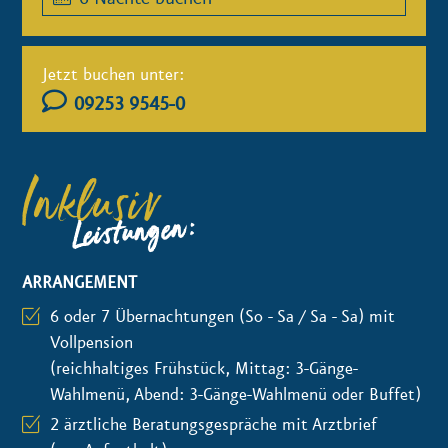
Jetzt buchen unter:
09253 9545-0
Inklusiv
Leistungen:
ARRANGEMENT
6 oder 7 Übernachtungen (So - Sa / Sa - Sa) mit
Vollpension
(reichhaltiges Frühstück, Mittag: 3-Gänge-
Wahlmenü, Abend: 3-Gänge-Wahlmenü oder Buffet)
2 ärztliche Beratungsgespräche mit Arztbrief