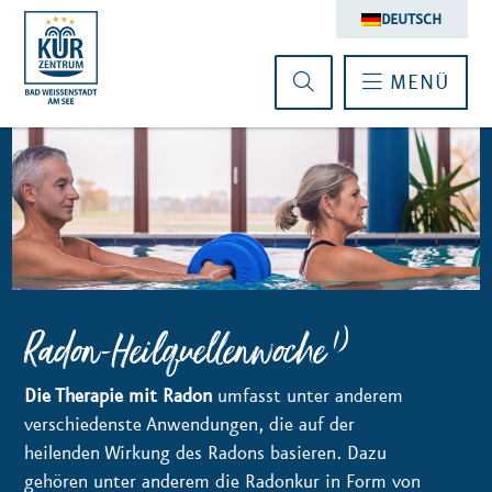
DEUTSCH
MENÜ
1)
Radon-Heilquellenwoche
Die Therapie mit Radon
umfasst unter anderem
verschiedenste Anwendungen, die auf der
heilenden Wirkung des Radons basieren. Dazu
gehören unter anderem die Radonkur in Form von