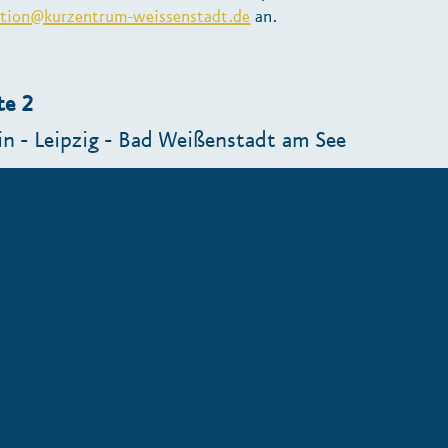
ption@kurzentrum-weissenstadt.de
an.
te 2
in - Leipzig - Bad Weißenstadt am See
ine
s 1. und 3. Wochenende im Monat
ngement
edem
Arrangement
buchbar.
: pro Person 140 € für Hin- und Rückreise
te 1
sden - Chemnitz - Plauen - Bad Weißenstadt am 